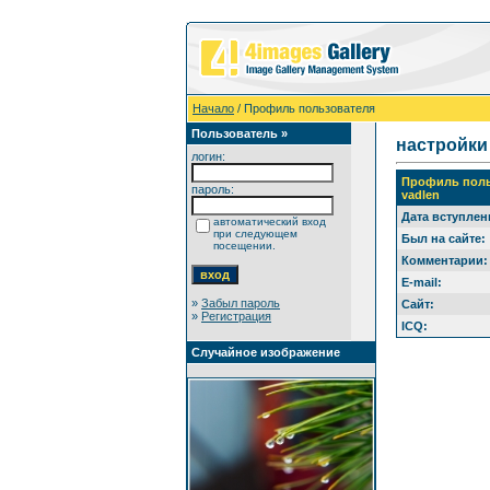
Начало
/ Профиль пользователя
Пользователь »
настройки
логин:
Профиль поль
пароль:
vadlen
Дата вступлен
автоматический вход
при следующем
Был на сайте:
посещении.
Комментарии:
E-mail:
»
Забыл пароль
Сайт:
»
Регистрация
ICQ:
Случайное изображение