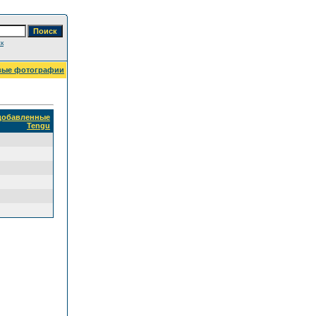
к
вые фотографии
 добавленные
Tengu