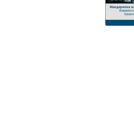
Мандаринка на
Коммента
fotoiv