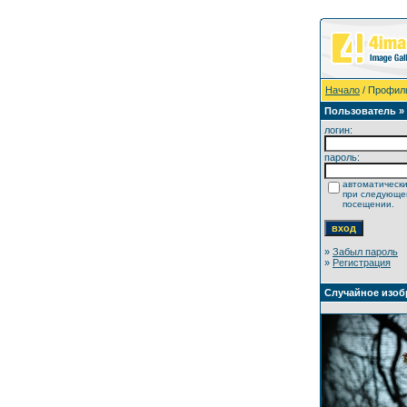
Начало
/ Профил
Пользователь »
логин:
пароль:
автоматически
при следующ
посещении.
»
Забыл пароль
»
Регистрация
Случайное изоб