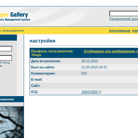
Расширенный поис
ь пользователя
популярные
но
настройки
Профиль пользователя:
Отображать все изображения,
Tengu
Дата вступления:
18.12.2010
й вход
ем
Был на сайте:
21.03.2015 03:37
Комментарии:
633
E-mail:
Сайт:
ICQ:
166474650
(
)
ражение