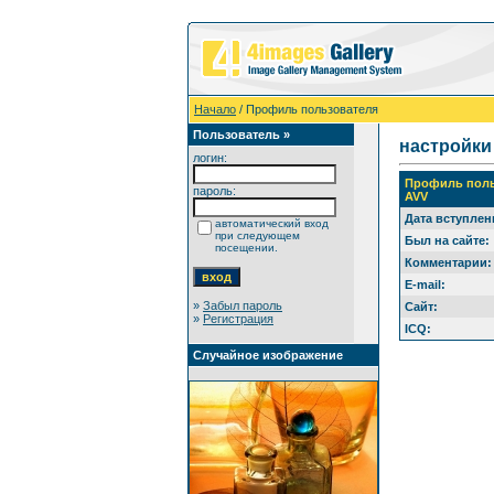
Начало
/ Профиль пользователя
Пользователь »
настройки
логин:
Профиль поль
пароль:
AVV
Дата вступлен
автоматический вход
при следующем
Был на сайте:
посещении.
Комментарии:
E-mail:
»
Забыл пароль
Сайт:
»
Регистрация
ICQ:
Случайное изображение