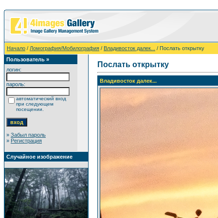
Начало
/
Ломография/Мобилография
/
Владивосток далек...
/ Послать открытку
Пользователь »
Послать открытку
логин:
Владивосток далек...
пароль:
автоматический вход
при следующем
посещении.
»
Забыл пароль
»
Регистрация
Случайное изображение