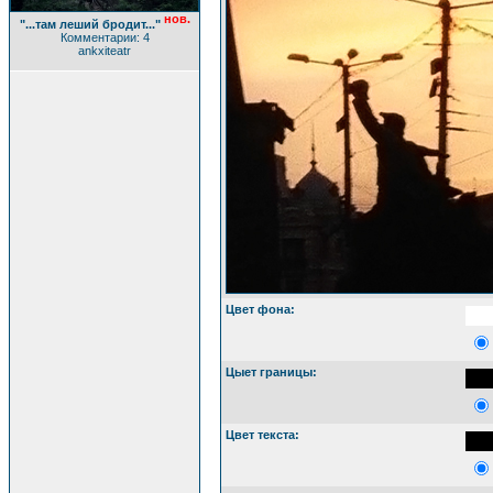
нов.
"...там леший бродит..."
Комментарии: 4
ankxiteatr
Цвет фона:
Цыет границы:
Цвет текста: