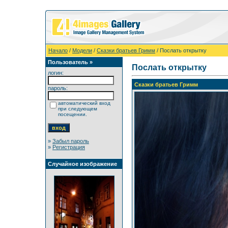
Начало
/
Модели
/
Сказки братьев Гримм
/ Послать открытку
Пользователь »
Послать открытку
логин:
Сказки братьев Гримм
пароль:
автоматический вход
при следующем
посещении.
»
Забыл пароль
»
Регистрация
Случайное изображение