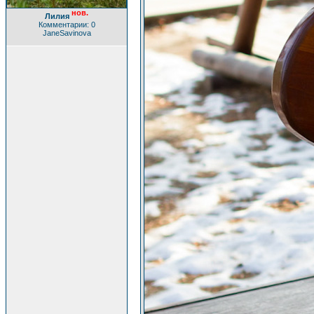
нов.
Лилия
Комментарии: 0
JaneSavinova