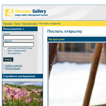
Начало
/
Дети
/
На прогулке
/ Послать открытку
Пользователь »
Послать открытку
логин:
На прогулке
пароль:
автоматический вход
при следующем
посещении.
»
Забыл пароль
»
Регистрация
Случайное изображение