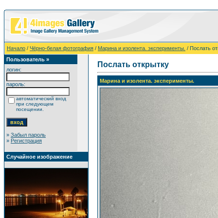
Начало
/
Чёрно-белая фотография
/
Марина и изолента. эксперименты.
/ Послать о
Пользователь »
Послать открытку
логин:
Марина и изолента. эксперименты.
пароль:
автоматический вход
при следующем
посещении.
»
Забыл пароль
»
Регистрация
Случайное изображение