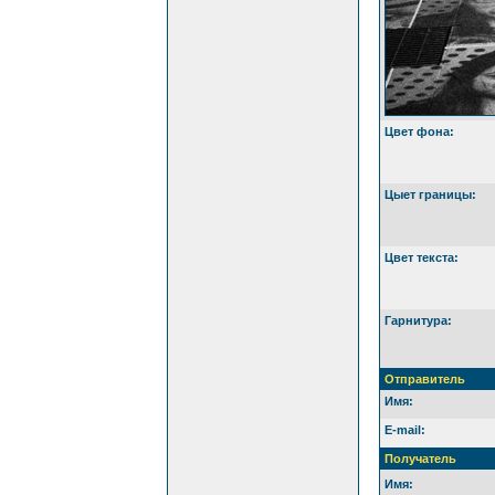
Цвет фона:
Цыет границы:
Цвет текста:
Гарнитура:
Отправитель
Имя:
E-mail:
Получатель
Имя: