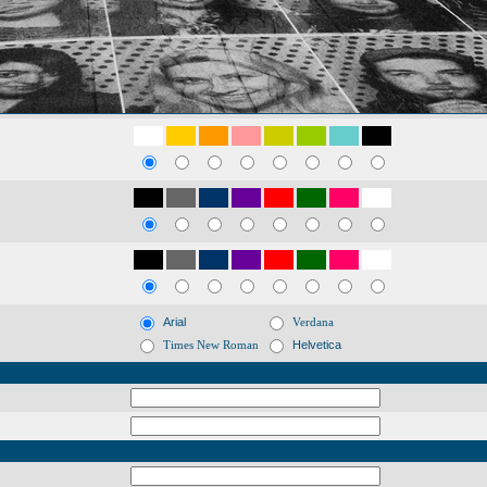
Arial
Verdana
Times New Roman
Helvetica