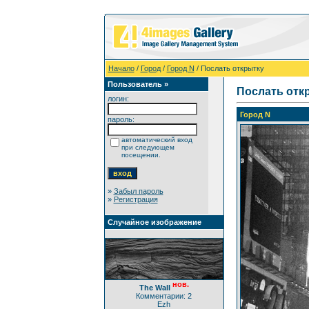
Начало
/
Город
/
Город N
/ Послать открытку
Пользователь »
Послать отк
логин:
Город N
пароль:
автоматический вход
при следующем
посещении.
»
Забыл пароль
»
Регистрация
Случайное изображение
нов.
The Wall
Комментарии: 2
Ezh