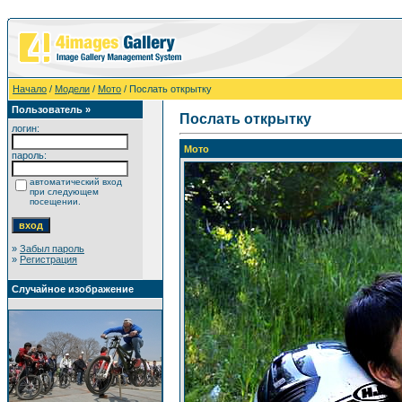
Начало
/
Модели
/
Мото
/ Послать открытку
Пользователь »
Послать открытку
логин:
Мото
пароль:
автоматический вход
при следующем
посещении.
»
Забыл пароль
»
Регистрация
Случайное изображение