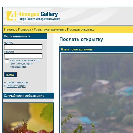
Начало
/
Природа
/
Язык тоже аргумент
/ Послать открытку
Пользователь »
Послать открытку
логин:
Язык тоже аргумент
пароль:
автоматический вход
при следующем
посещении.
»
Забыл пароль
»
Регистрация
Случайное изображение