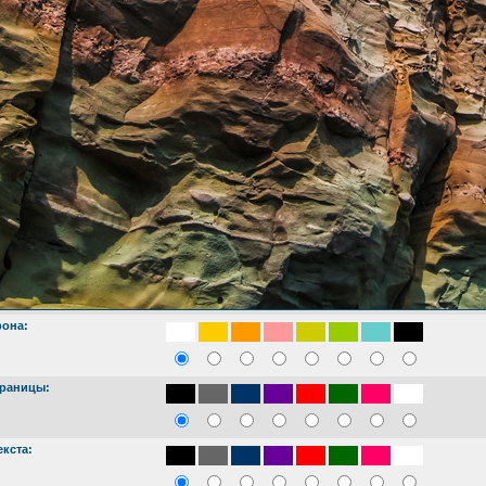
фона:
границы:
екста: