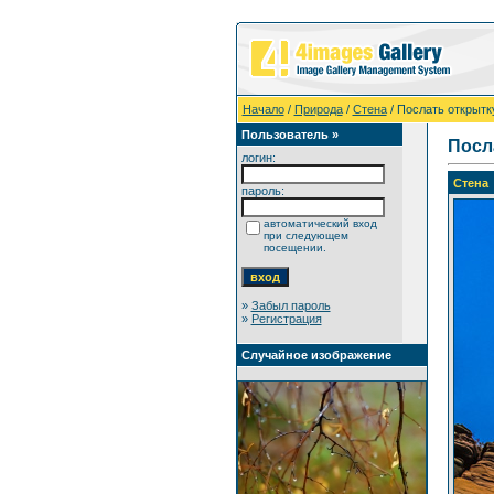
Начало
/
Природа
/
Стена
/ Послать открытк
Пользователь »
Посл
логин:
Стена
пароль:
автоматический вход
при следующем
посещении.
»
Забыл пароль
»
Регистрация
Случайное изображение