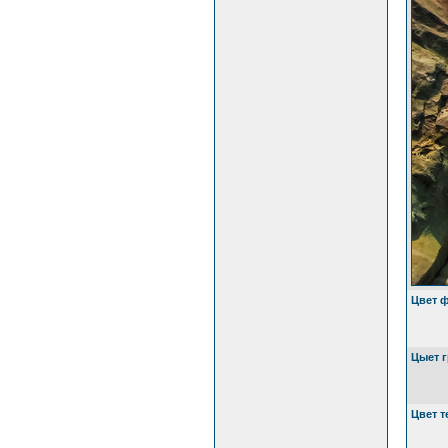
Цвет 
Цыет 
Цвет т