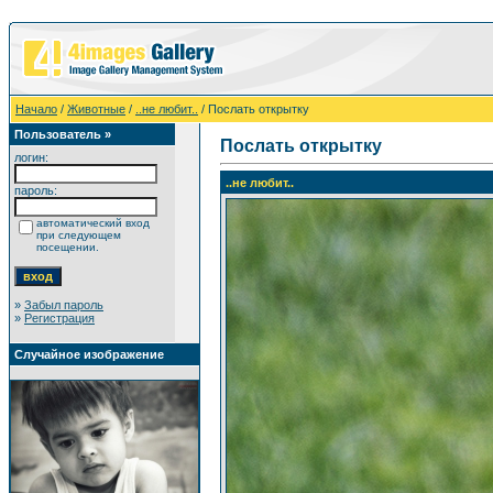
Начало
/
Животные
/
..не любит..
/ Послать открытку
Пользователь »
Послать открытку
логин:
..не любит..
пароль:
автоматический вход
при следующем
посещении.
»
Забыл пароль
»
Регистрация
Случайное изображение