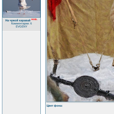
нов.
На чужой каравай
Комментарии: 6
EVGENY
Цвет фона: