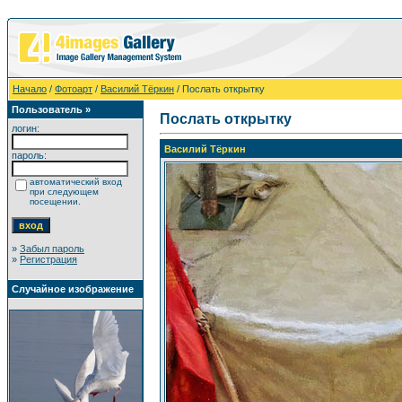
Начало
/
Фотоарт
/
Василий Тёркин
/ Послать открытку
Пользователь »
Послать открытку
логин:
Василий Тёркин
пароль:
автоматический вход
при следующем
посещении.
»
Забыл пароль
»
Регистрация
Случайное изображение