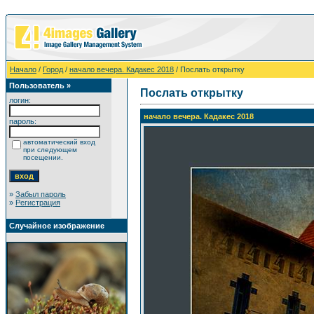
Начало
/
Город
/
начало вечера. Кадакес 2018
/ Послать открытку
Пользователь »
Послать открытку
логин:
начало вечера. Кадакес 2018
пароль:
автоматический вход
при следующем
посещении.
»
Забыл пароль
»
Регистрация
Случайное изображение