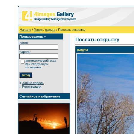
Начало
/
Город
/
радуга
/ Послать открытку
Пользователь »
Послать открытку
логин:
радуга
пароль:
автоматический вход
при следующем
посещении.
»
Забыл пароль
»
Регистрация
Случайное изображение