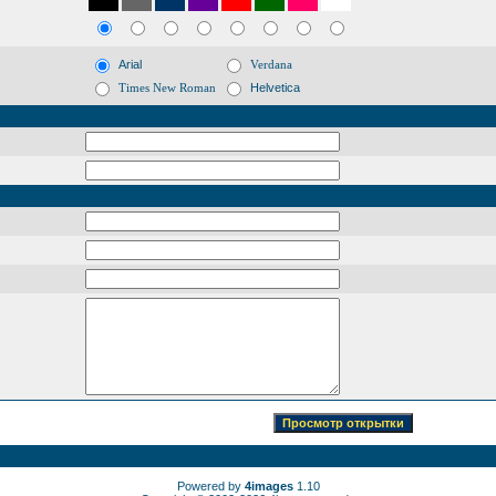
Arial
Verdana
Times New Roman
Helvetica
Powered by
4images
1.10