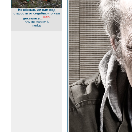
Не сбежать ли нам под
старость от судьбы, что нам
нов.
досталась...
Комментарии: 6
nerka