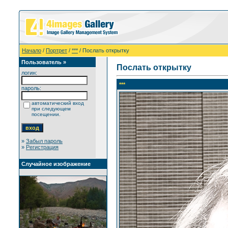
Начало
/
Портрет
/
***
/ Послать открытку
Пользователь »
Послать открытку
логин:
***
пароль:
автоматический вход
при следующем
посещении.
»
Забыл пароль
»
Регистрация
Случайное изображение