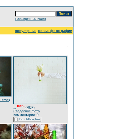
Расширенный поиск
популярные
новые фотографии
Terse
)
нов.
...
(
REF
)
Свадебное фото
Комментарии: 0