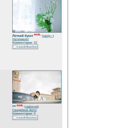
нов.
Летний букет
(
nasty--
)
Натюрморт
Комментарии: 22
нов.
***
(
radosvet
)
Свадебное фото
Комментарии: 0