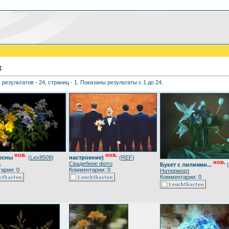
к
 результатов - 24, страниц - 1. Показаны результаты с 1 до 24.
нов.
нов.
весны
(
Lex8509
)
настроение)
(
REF
)
нов.
а
Свадебное фото
Букет с лилиями...
(
арии: 0
Комментарии: 0
Натюрморт
Комментарии: 0