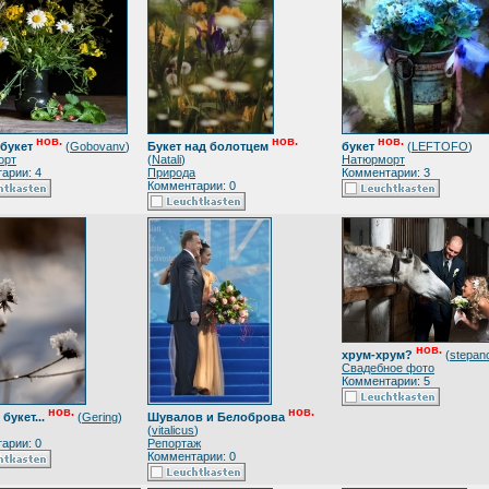
нов.
нов.
нов.
букет
(
Gobovanv
)
Букет над болотцем
букет
(
LEFTOFO
)
орт
(
Natali
)
Натюрморт
арии: 4
Природа
Комментарии: 3
Комментарии: 0
нов.
хрум-хрум?
(
stepan
Свадебное фото
Комментарии: 5
нов.
нов.
букет...
(
Gering
)
Шувалов и Белоброва
(
vitalicus
)
арии: 0
Репортаж
Комментарии: 0