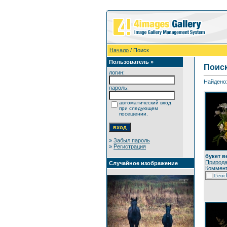
Начало
/ Поиск
Пользователь »
Поис
логин:
Найдено:
пароль:
автоматический вход
при следующем
посещении.
»
Забыл пароль
»
Регистрация
букет 
Природ
Случайное изображение
Коммент