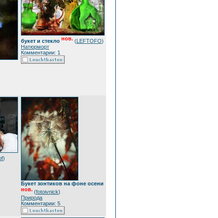
нов.
букет и стекло
(
LEFTOFO
)
Натюрморт
Комментарии: 1
of
)
Букет зонтиков на фоне осени
нов.
(
fotoivnick
)
Природа
Комментарии: 5