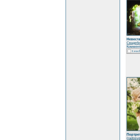
Невеста.
Свадебн
Коммент
Портрет
(
radosve