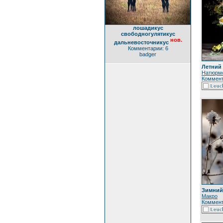
лошадикус
свободногулятикус
нов.
дальневосточникус
Комментарии: 6
badger
Летний 
Натюрм
Коммент
Зимний 
Макро
Коммент