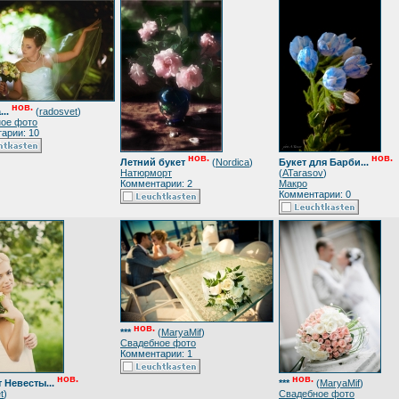
нов.
..
(
radosvet
)
ое фото
арии: 10
нов.
нов.
Летний букет
(
Nordica
)
Букет для Барби...
Натюрморт
(
ATarasov
)
Комментарии: 2
Макро
Комментарии: 0
нов.
***
(
MaryaMif
)
Свадебное фото
Комментарии: 1
нов.
нов.
 Невесты...
***
(
MaryaMif
)
t
)
Свадебное фото