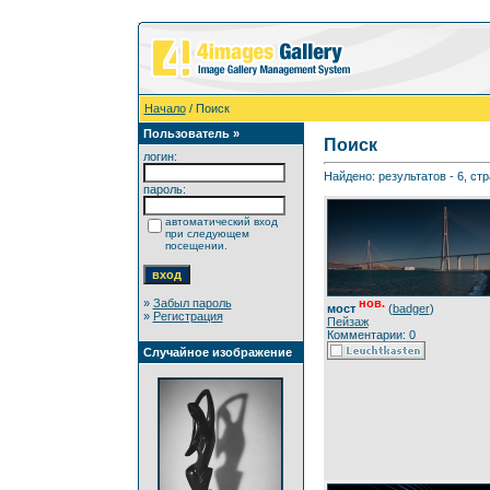
Начало
/ Поиск
Пользователь »
Поиск
логин:
Найдено: результатов - 6, стр
пароль:
автоматический вход
при следующем
посещении.
»
Забыл пароль
нов.
мост
(
badger
)
»
Регистрация
Пейзаж
Комментарии: 0
Случайное изображение