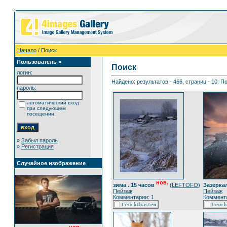
Начало
/ Поиск
Пользователь »
Поиск
логин:
Найдено: результатов - 466, страниц - 10. П
пароль:
автоматический вход
при следующем
посещении.
»
Забыл пароль
»
Регистрация
Случайное изображение
нов.
зима . 15 часов
(
LEFTOFO
)
Зазерка
Пейзаж
Пейзаж
Комментарии: 1
Коммента