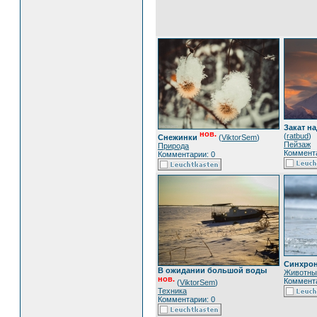
Закат н
нов.
(
ratbud
)
Снежинки
(
ViktorSem
)
Пейзаж
Природа
Коммента
Комментарии: 0
Синхро
В ожидании большой воды
Животны
нов.
Коммента
(
ViktorSem
)
Техника
Комментарии: 0