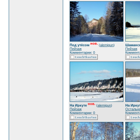
нов.
Под утёсом
(
alemigun
)
Шаманск
Пейзаж
Пейзаж
Комментарии: 0
Коммента
нов.
На Иркуте
(
alemigun
)
На Ирку
Пейзаж
Остальн
Комментарии: 0
Коммента