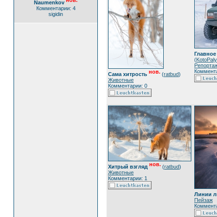
нов.
Naumenkov
Комментарии: 4
sigidin
Главное 
(
KotoPal
Репорта
Коммента
нов.
Сама хитрость
(
ratbud
)
Животные
Комментарии: 0
нов.
Хитрый взгляд
(
ratbud
)
Животные
Комментарии: 1
Линии л
Пейзаж
Коммента