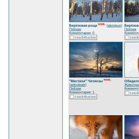
нов.
Берёзовая роща
(
alemigun
)
Берёзов
Пейзаж
Пейзаж
Комментарии: 0
Коммента
нов.
"Мистики" Читинзы
Обидел
(
ankxiteatr
)
Животны
Пейзаж
Коммента
Комментарии: 1