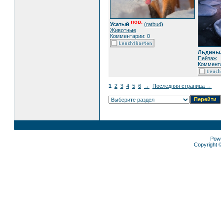
нов.
Усатый
(
ratbud
)
Животные
Комментарии: 0
Льдины
Пейзаж
Коммента
1
2
3
4
5
6
→
Последняя страница →
Pow
Copyright