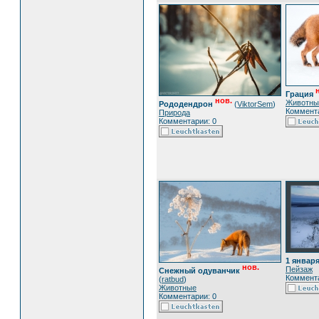
Грация
нов.
Животны
Рододендрон
(
ViktorSem
)
Коммента
Природа
Комментарии: 0
1 января
нов.
Пейзаж
Снежный одуванчик
Коммента
(
ratbud
)
Животные
Комментарии: 0