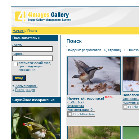
Начало
/ Поиск
Пользователь »
Поиск
логин:
Найдено: результатов - 6, страниц - 1. Показа
пароль:
автоматический вход
при следующем
посещении.
»
Забыл пароль
»
Регистрация
Поползе
нов.
Налететай, торопись!
Фотоохот
Случайное изображение
(
EVGENY
)
Комментар
Фотоохота
Комментарии: 0