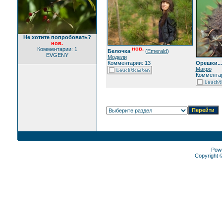
Не хотите попробовать?
нов.
нов.
Комментарии: 1
Белочка
(
Emerald
)
EVGENY
Модели
Комментарии: 13
Орешки...
Макро
Комментар
Pow
Copyright