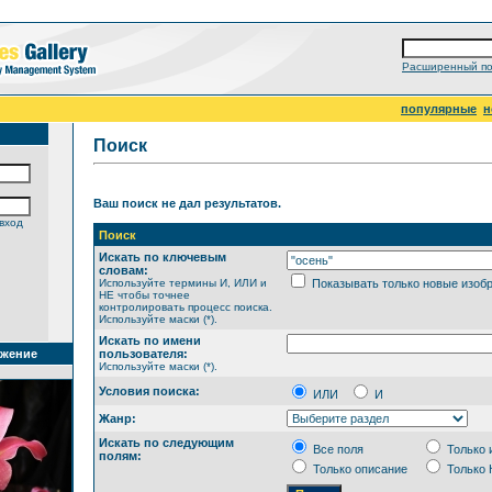
Расширенный по
популярные
н
Поиск
Ваш поиск не дал результатов.
вход
Поиск
Искать по ключевым
словам:
Используйте термины И, ИЛИ и
Показывать только новые изоб
НЕ чтобы точнее
контролировать процесс поиска.
Используйте маски (*).
Искать по имени
ажение
пользователя:
Используйте маски (*).
Условия поиска:
ИЛИ
И
Жанр:
Искать по следующим
Все поля
Только 
полям:
Только описание
Только 