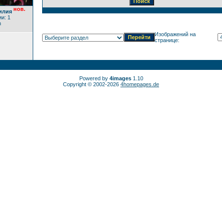
нов.
илия
и: 1
h
Изображений на
странице:
Powered by
4images
1.10
Copyright © 2002-2026
4homepages.de