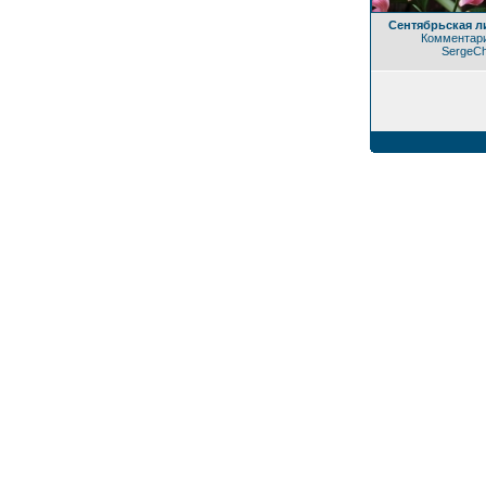
Сентябрьская л
Комментари
SergeC