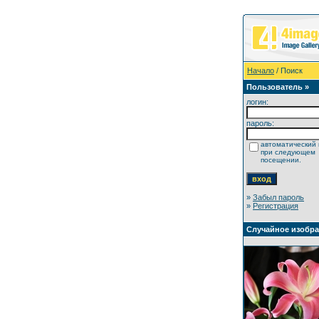
Начало
/ Поиск
Пользователь »
логин:
пароль:
автоматический 
при следующем
посещении.
»
Забыл пароль
»
Регистрация
Случайное изобр