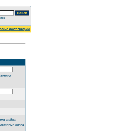
иск
овые фотографии
ражения
имя файла
Ключевые слова