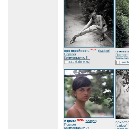
нов.
про стройность
(
badger
)
reverse 
Портрет
Портрет
Комментарии: 5
Коммента
нов.
в цвете
(
badger
)
привет 
Портрет
(
badger
)
Комментарии: 27
Портрет