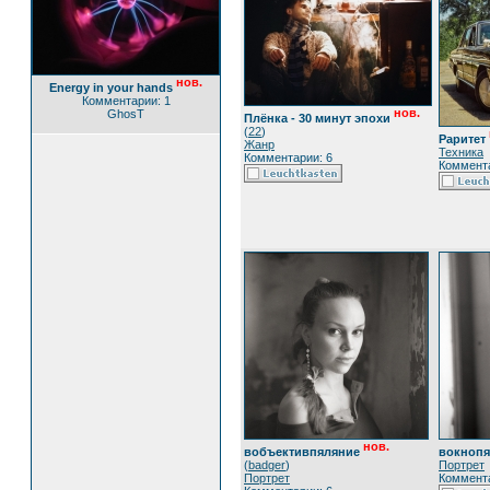
нов.
Energy in your hands
Комментарии: 1
нов.
GhosT
Плёнка - 30 минут эпохи
(
22
)
Раритет
Жанр
Техника
Комментарии: 6
Коммента
нов.
вобъективпяляние
вокнопя
(
badger
)
Портрет
Портрет
Коммента