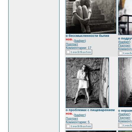
о бессмысленности бытия
о подру
нов.
(
badger
)
(
badger
)
Портрет
Портрет
Комментарии: 17
Коммента
о проблемах с пищеварением
о нераз
нов.
(
badger
)
(
badger
)
Портрет
Портрет
Коммента
Комментарии: 5