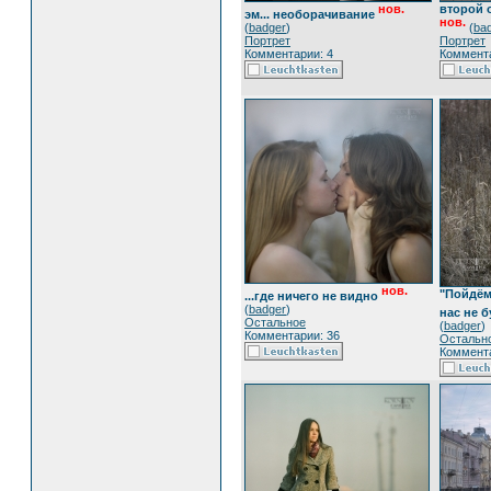
нов.
второй 
эм... необорачивание
нов.
(
badger
)
(
ba
Портрет
Портрет
Комментарии: 4
Коммента
нов.
"Пойдём.
...где ничего не видно
(
badger
)
нас не б
Остальное
(
badger
)
Комментарии: 36
Остальн
Коммента