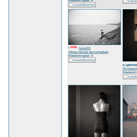
Комментарии: 6
нов.
*
(
john82
)
Чёрно-белая фотография
Комментарии: 0
о цвете
Остальн
Коммента