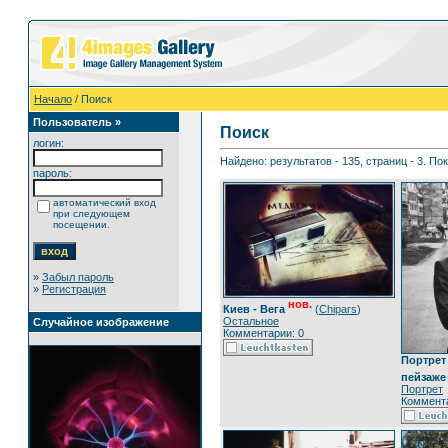
Начало
/ Поиск
Пользователь »
Поиск
логин:
Найдено: результатов - 135, страниц - 3. По
пароль:
автоматический вход
при следующем
посещении.
»
Забыл пароль
»
Регистрация
нов.
Киев - Вега
(
Chipars
)
Остальное
Случайное изображение
Комментарии: 0
Портрет
пейзаже
Портрет
Коммента