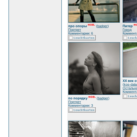
нов.
н
про опоры
(
badger
)
Питер
Портрет
Город
Комментарии: 6
Коммента
ХХ век от
(
kos-dala
Остальн
Коммента
нов.
по порядку
(
badger
)
Портрет
Комментарии: 3