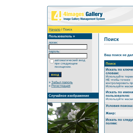
Начало
/ Поиск
Пользователь »
Поиск
логин:
пароль:
Ваш поиск не дал
автоматический вход
при следующем
Поиск
посещении.
Искать по ключ
словам:
Используйте терм
НЕ чтобы точнее
»
Забыл пароль
контролировать пр
»
Регистрация
Используйте маски 
Искать по имен
Случайное изображение
пользователя:
Используйте маски 
Условия поиска:
Жанр:
Искать по след
полям: