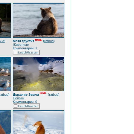
нов.
bud
)
Мотя грустит
(
ratbud
)
Животные
Комментарии: 1
нов.
ratbud
)
Дыхание Земли
(
ratbud
)
Пейзаж
Комментарии: 0