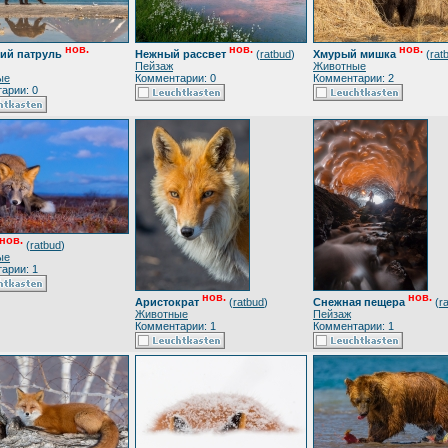
нов.
нов.
нов.
ий патруль
Нежный рассвет
(
ratbud
)
Хмурый мишка
(
rat
Пейзаж
Животные
ые
Комментарии: 0
Комментарии: 2
арии: 0
нов.
(
ratbud
)
ые
арии: 1
нов.
нов.
Аристократ
(
ratbud
)
Снежная пещера
(
r
Животные
Пейзаж
Комментарии: 1
Комментарии: 1