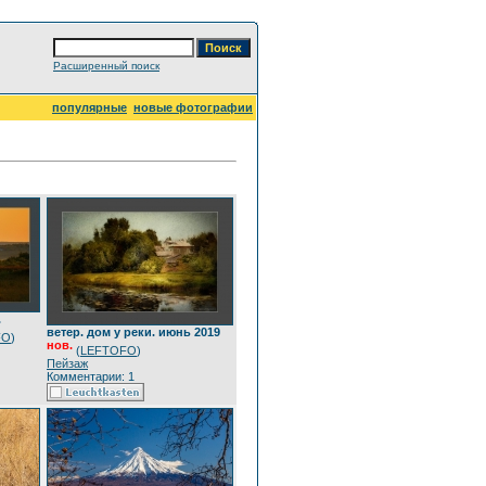
Расширенный поиск
популярные
новые фотографии
.
ветер. дом у реки. июнь 2019
FO
)
нов.
(
LEFTOFO
)
Пейзаж
Комментарии: 1