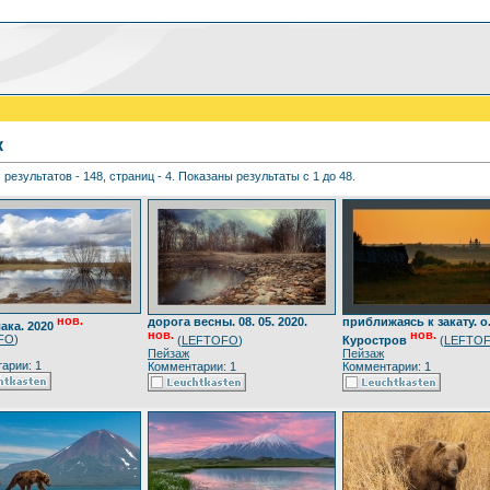
к
 результатов - 148, страниц - 4. Показаны результаты с 1 до 48.
нов.
дорога весны. 08. 05. 2020.
приближаясь к закату. о
ака. 2020
нов.
нов.
FO
)
(
LEFTOFO
)
Куростров
(
LEFTO
Пейзаж
Пейзаж
арии: 1
Комментарии: 1
Комментарии: 1