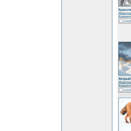
Красот
Животн
Коммент
Хитрый
Животн
Коммент