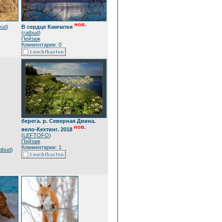
нов.
bud
)
В сердце Камчатки
(
ratbud
)
Пейзаж
Комментарии: 0
берега. р. Северная Двина.
нов.
вело-Кехтинг. 2018
(
LEFTOFO
)
Пейзаж
Комментарии: 1
atbud
)