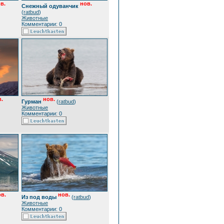
в.
нов.
Снежный одуванчик
(
ratbud
)
Животные
Комментарии: 0
.
нов.
Гурман
(
ratbud
)
Животные
Комментарии: 0
в.
нов.
Из под воды
(
ratbud
)
Животные
Комментарии: 0