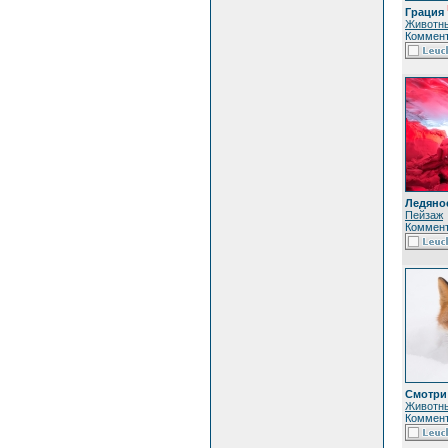
Грация
Животн
Коммент
Ледяно
Пейзаж
Коммент
Смотри 
Животн
Коммент