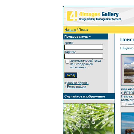
Начало
/ Поиск
Пользователь »
Поис
логин:
Найдено:
пароль:
автоматический вход
при следующем
посещении.
»
Забыл пароль
»
Регистрация
ива обл
(
LEFTO
Пейзаж
Случайное изображение
Коммент