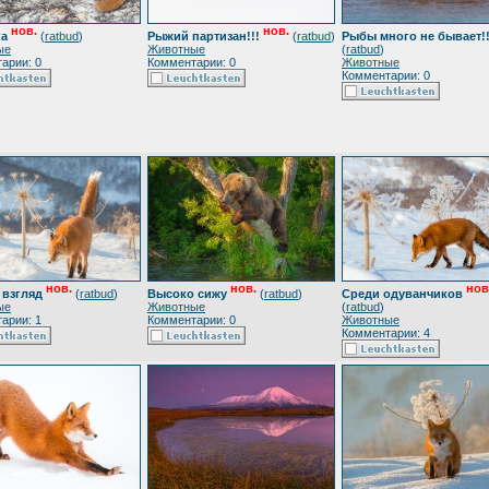
нов.
нов.
ка
(
ratbud
)
Рыжий партизан!!!
(
ratbud
)
Рыбы много не бывает!!
ые
Животные
(
ratbud
)
арии: 0
Комментарии: 0
Животные
Комментарии: 0
нов.
нов.
нов
 взгляд
(
ratbud
)
Высоко сижу
(
ratbud
)
Среди одуванчиков
ые
Животные
(
ratbud
)
арии: 1
Комментарии: 0
Животные
Комментарии: 4