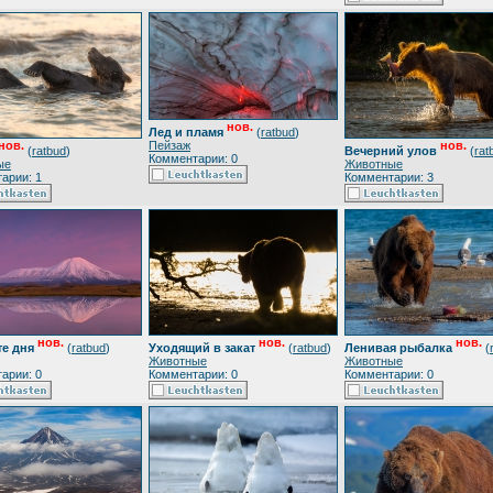
нов.
Лед и пламя
(
ratbud
)
Пейзаж
нов.
нов.
(
ratbud
)
Вечерний улов
(
rat
Комментарии: 0
ые
Животные
арии: 1
Комментарии: 3
нов.
нов.
нов.
те дня
(
ratbud
)
Уходящий в закат
(
ratbud
)
Ленивая рыбалка
(
Животные
Животные
арии: 0
Комментарии: 0
Комментарии: 0