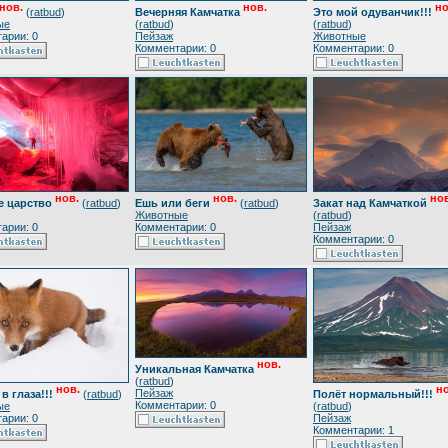
нов.
нов.
но
(
ratbud
)
Вечерняя Камчатка
Это мой одуванчик!!!
ые
(
ratbud
)
(
ratbud
)
арии: 0
Пейзаж
Животные
Комментарии: 0
Комментарии: 0
нов.
нов.
нов
е царство
(
ratbud
)
Ешь или беги
(
ratbud
)
Закат над Камчаткой
Животные
(
ratbud
)
арии: 0
Комментарии: 0
Пейзаж
Комментарии: 0
нов.
Уникальная Камчатка
(
ratbud
)
нов.
но
Пейзаж
в глаза!!!
(
ratbud
)
Полёт нормальный!!!
Комментарии: 0
ые
(
ratbud
)
арии: 0
Пейзаж
Комментарии: 1