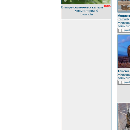
нов.
В мире солнечных капель
Комментарии: 0
fotoohota
Медвеж
(
ratbud
)
Животн
Коммент
Тайсан
Животн
Коммент