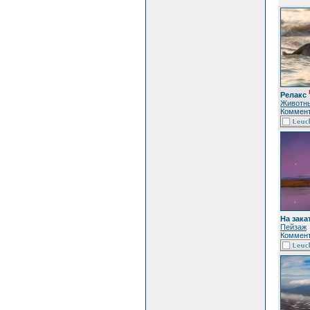
Релакс
Животн
Коммент
На зака
Пейзаж
Коммент