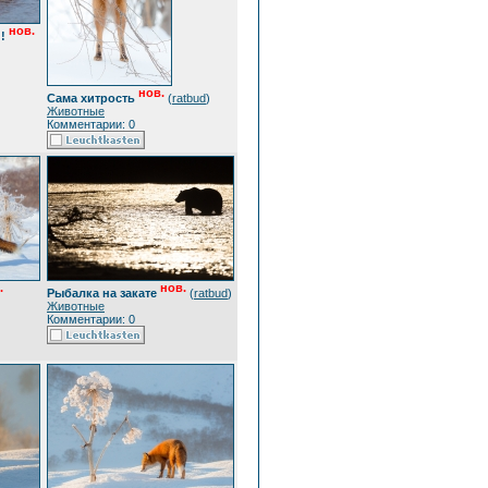
нов.
!
нов.
Сама хитрость
(
ratbud
)
Животные
Комментарии: 0
.
нов.
Рыбалка на закате
(
ratbud
)
Животные
Комментарии: 0