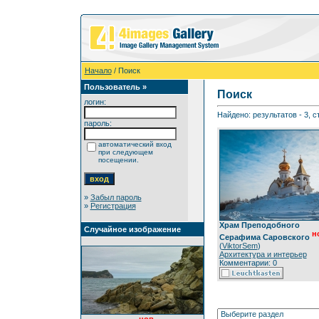
Начало
/ Поиск
Пользователь »
Поиск
логин:
Найдено: результатов - 3, с
пароль:
автоматический вход
при следующем
посещении.
»
Забыл пароль
»
Регистрация
Храм Преподобного
Случайное изображение
н
Серафима Саровского
(
ViktorSem
)
Архитектура и интерьер
Комментарии: 0