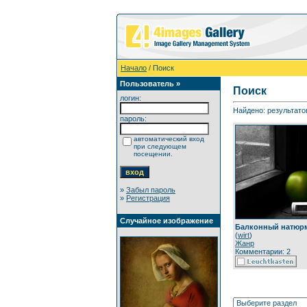
Начало
/ Поиск
Пользователь »
Поиск
логин:
Найдено: результатов
пароль:
автоматический вход
при следующем
посещении.
»
Забыл пароль
»
Регистрация
Случайное изображение
Балконный натюрм
(
wirt
)
Жанр
Комментарии: 2