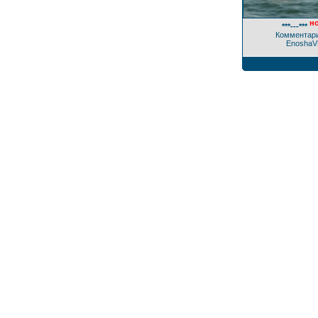
но
***---***
Комментари
EnoshaV