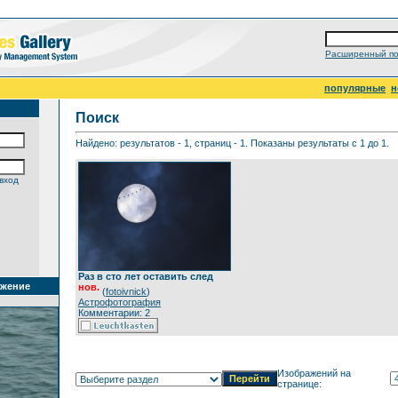
Расширенный по
популярные
н
Поиск
Найдено: результатов - 1, страниц - 1. Показаны результаты с 1 до 1.
вход
Раз в сто лет оставить след
ажение
нов.
(
fotoivnick
)
Астрофотография
Комментарии: 2
Изображений на
странице: