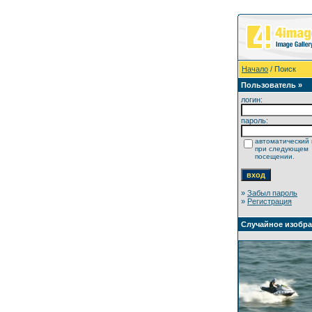
Начало
/ Поиск
Пользователь »
логин:
пароль:
автоматический 
при следующем
посещении.
»
Забыл пароль
»
Регистрация
Случайное изобр