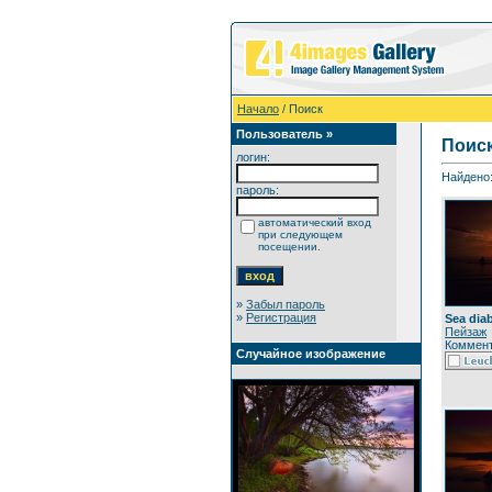
Начало
/ Поиск
Пользователь »
Поис
логин:
Найдено:
пароль:
автоматический вход
при следующем
посещении.
»
Забыл пароль
»
Регистрация
Sea dia
Пейзаж
Коммент
Случайное изображение