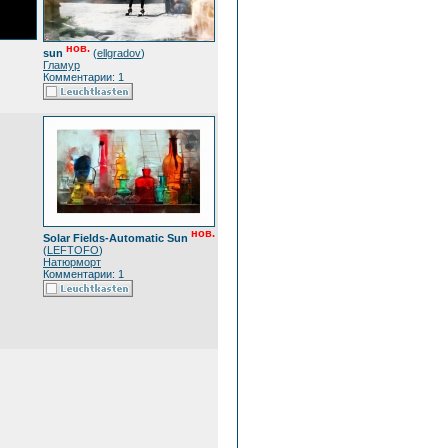
нов.
sun
(
ellgradov
)
Гламур
Комментарии: 1
нов.
Solar Fields-Automatic Sun
(
LEFTOFO
)
Натюрморт
Комментарии: 1