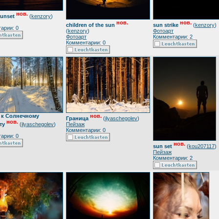
нов.
sunset
(
kenzory
)
нов.
нов.
children of the sun
sun strike
(
kenzory
)
арии: 0
(
kenzory
)
Фотоарт
Фотоарт
Комментарии: 2
Комментарии: 0
и к Солнечному
нов.
Граница
(
ilyaschegolev
)
нов.
ту
(
ilyaschegolev
)
Пейзаж
Комментарии: 0
арии: 0
нов.
sun set
(
kou207117
)
Пейзаж
Комментарии: 2