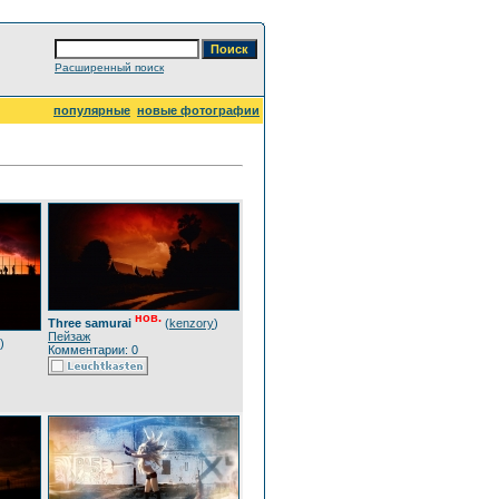
Расширенный поиск
популярные
новые фотографии
нов.
Three samurai
(
kenzory
)
Пейзаж
)
Комментарии: 0