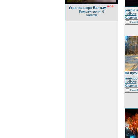
нов.
Утро на озере Балтым
purple 
Комментарии: 6
Пейзаж
vadimb
Коммент
На пут
поворо
Пейзаж
Коммент