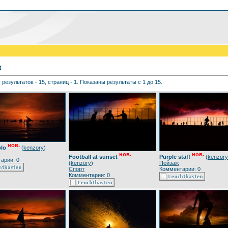
к
 результатов - 15, страниц - 1. Показаны результаты с 1 до 15.
нов.
blo
(
kenzory
)
нов.
нов.
Football at sunset
Purple staff
(
kenzory
арии: 0
(
kenzory
)
Пейзаж
Спорт
Комментарии: 0
Комментарии: 0