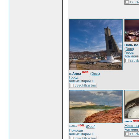
Ночь во
(
Doct
)
Город
Коммента
нов.
п.Анна
(
Doct
)
Город
Комментарии: 0
нов
******
нов.
Животны
******
(
Doct
)
Коммента
Природа
Комментарии: 0