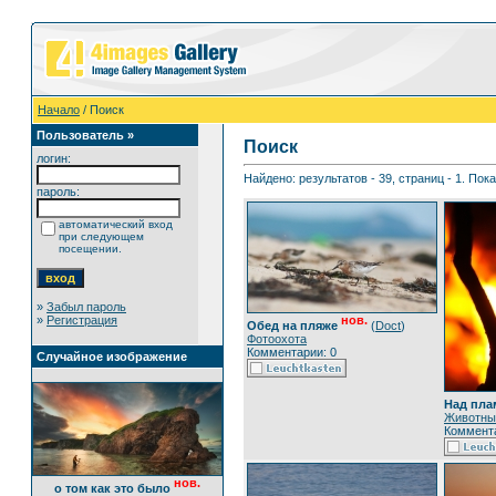
Начало
/ Поиск
Пользователь »
Поиск
логин:
Найдено: результатов - 39, страниц - 1. Пок
пароль:
автоматический вход
при следующем
посещении.
»
Забыл пароль
»
Регистрация
нов.
Обед на пляже
(
Doct
)
Фотоохота
Комментарии: 0
Случайное изображение
Над пла
Животны
Коммента
нов.
о том как это было