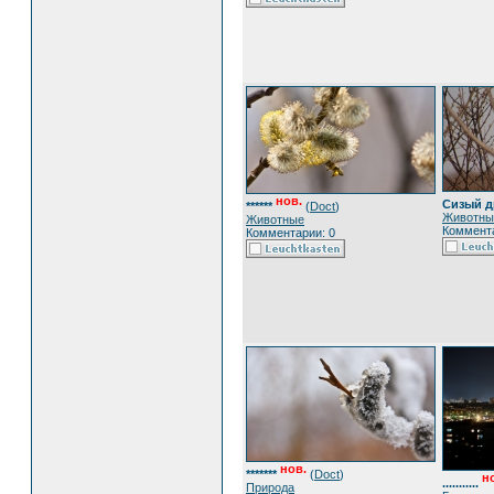
нов.
Сизый д
******
(
Doct
)
Животны
Животные
Коммента
Комментарии: 0
нов.
*******
(
Doct
)
н
...........
Природа