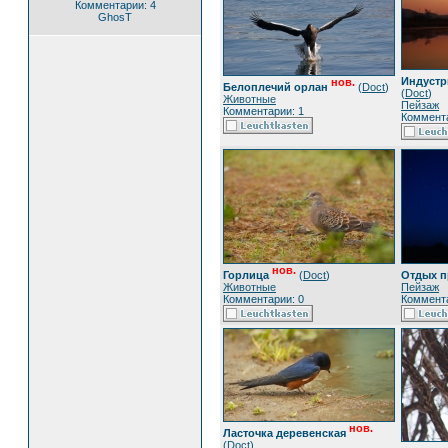
Комментарии: 4
GhosT
Индустр
нов.
Белоплечий орлан
(
Doct
)
(
Doct
)
Животные
Пейзаж
Комментарии: 1
Коммента
нов.
Горлица
(
Doct
)
Отдых п
Животные
Пейзаж
Комментарии: 0
Коммента
нов.
Ласточка деревенская
(
Doct
)