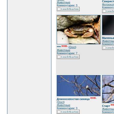
Свирист
Животные
Фотоохо
Комментарии: 3
Коммента
Маленьк
Животны
Коммента
нов.
****
(
Doct
)
Животные
Комментарии: 7
нов.
Длиннохвостая синица
(
Doct
)
но
Животные
Старт
Комментарии: 3
Животны
Коммента