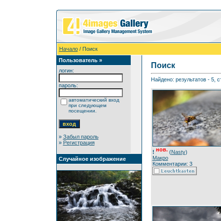
Начало
/ Поиск
Пользователь »
Поиск
логин:
Найдено: результатов - 5, с
пароль:
автоматический вход
при следующем
посещении.
»
Забыл пароль
»
Регистрация
нов.
!
(
Nasty
)
Макро
Случайное изображение
Комментарии: 3