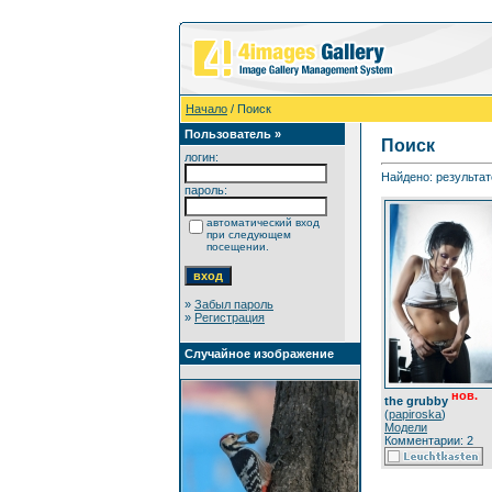
Начало
/ Поиск
Пользователь »
Поиск
логин:
Найдено: результато
пароль:
автоматический вход
при следующем
посещении.
»
Забыл пароль
»
Регистрация
Случайное изображение
нов.
the grubby
(
papiroska
)
Модели
Комментарии: 2