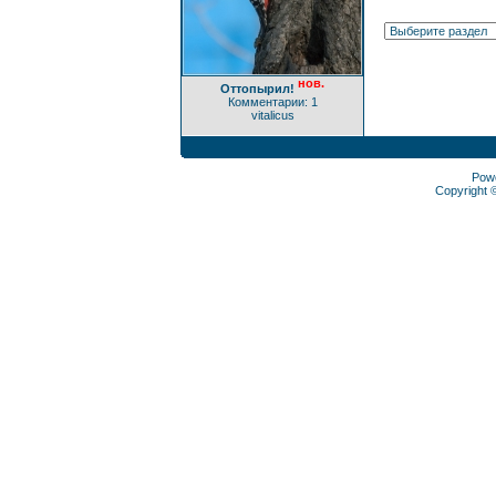
нов.
Оттопырил!
Комментарии: 1
vitalicus
Pow
Copyright