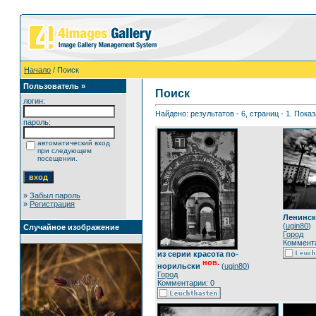
Начало
/ Поиск
Пользователь »
Поиск
логин:
Найдено: результатов - 6, страниц - 1. Пока
пароль:
автоматический вход
при следующем
посещении.
»
Забыл пароль
»
Регистрация
Ленинск
(
ugin80
)
Случайное изображение
Город
Коммента
из серии красота по-
нов.
норильски
(
ugin80
)
Город
Комментарии: 0