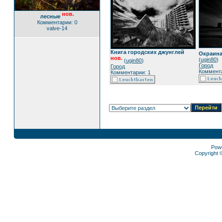
нов.
лесные
Комментарии: 0
valve-14
Книга городских джунглей
Окраина
нов.
(
ugin80
)
(
ugin80
)
Город
Город
Коммента
Комментарии: 1
Pow
Copyright