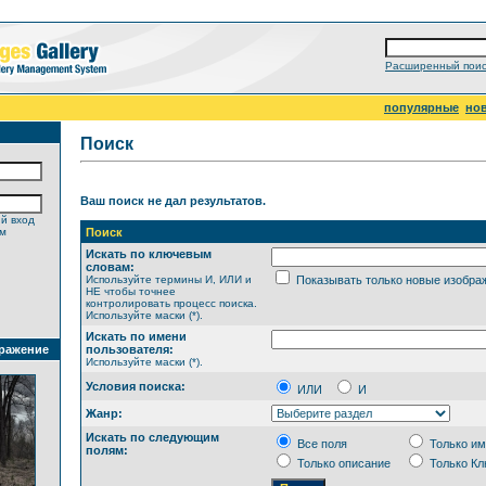
Расширенный поис
популярные
но
Поиск
Ваш поиск не дал результатов.
й вход
ем
Поиск
Искать по ключевым
словам:
Используйте термины И, ИЛИ и
Показывать только новые изобра
НЕ чтобы точнее
контролировать процесс поиска.
Используйте маски (*).
Искать по имени
ражение
пользователя:
Используйте маски (*).
Условия поиска:
ИЛИ
И
Жанр:
Искать по следующим
Все поля
Только им
полям:
Только описание
Только Кл