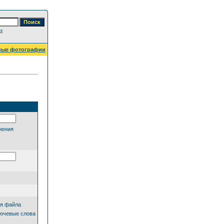
к
вые фотографии
жения
я файла
ючевые слова