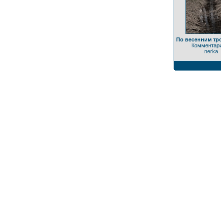
По весенним тр
Комментари
nerka