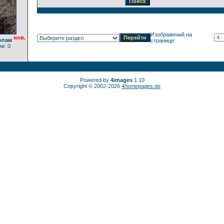
Изображений на
нов.
опам
странице:
и: 0
Powered by
4images
1.10
Copyright © 2002-2026
4homepages.de