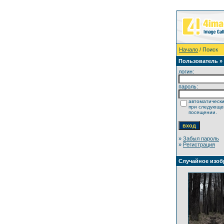
Начало
/ Поиск
Пользователь »
логин:
пароль:
автоматически
при следующ
посещении.
»
Забыл пароль
»
Регистрация
Случайное изоб