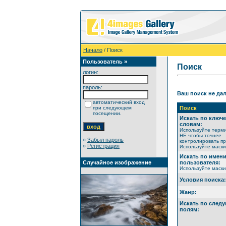
Начало
/ Поиск
Пользователь »
Поиск
логин:
пароль:
Ваш поиск не дал
автоматический вход
при следующем
Поиск
посещении.
Искать по ключ
словам:
Используйте терм
НЕ чтобы точнее
»
Забыл пароль
контролировать пр
»
Регистрация
Используйте маски 
Искать по имен
Случайное изображение
пользователя:
Используйте маски 
Условия поиска:
Жанр:
Искать по след
полям: