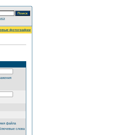
иск
овые фотографии
ражения
имя файла
Ключевые слова