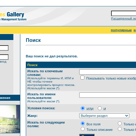
Расширенный по
популярные
н
Поиск
Ваш поиск не дал результатов.
вход
Поиск
Искать по ключевым
словам:
Используйте термины И, ИЛИ и
Показывать только новые изоб
НЕ чтобы точнее
контролировать процесс поиска.
Используйте маски (*).
Искать по имени
ажение
пользователя:
Используйте маски (*).
Условия поиска:
ИЛИ
И
Жанр:
Искать по следующим
Все поля
Только 
полям:
Только описание
Только 