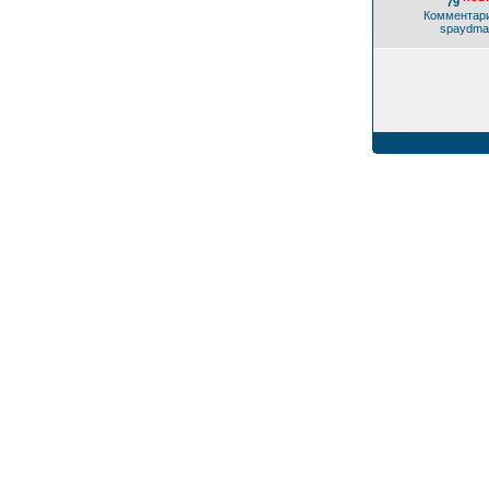
79
Комментари
spaydma