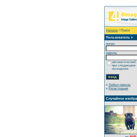
Начало
/ Поиск
Пользователь »
логин:
пароль:
автоматический 
при следующем
посещении.
»
Забыл пароль
»
Регистрация
Случайное изобр
нов.