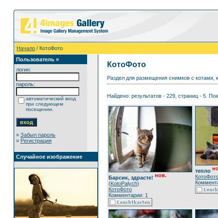
Начало
/ КотоФото
Пользователь »
КотоФото
логин:
Раздел для размещения снимков с котами, к
пароль:
Найдено: результатов - 229, страниц - 5. По
автоматический вход
при следующем
посещении.
»
Забыл пароль
»
Регистрация
Случайное изображение
но
тепло
нов.
КотоФот
Барсик, здрасте!
Коммента
(
KotoPalych
)
КотоФото
Комментарии: 1