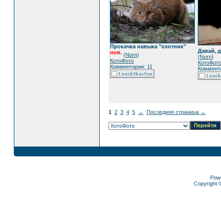
Прокачка навыка "охотник"
Давай, д
нов.
(
Norn
)
(
Norn
)
КотоФото
КотоФот
Комментарии: 11
Коммента
1
2
3
4
5
→
Последняя страница →
Pow
Copyright