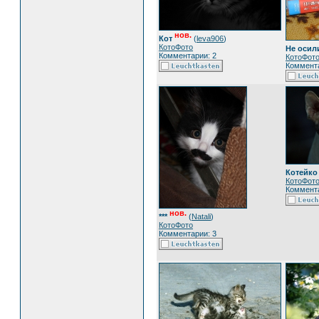
нов.
Кот
(
leva906
)
КотоФото
Не осил
Комментарии: 2
КотоФот
Коммента
Котейко
КотоФот
Коммента
нов.
***
(
Natali
)
КотоФото
Комментарии: 3