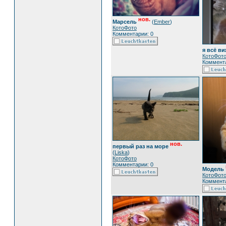
нов.
Марсель
(
Ember
)
КотоФото
Комментарии: 0
я всё виж
КотоФот
Коммента
нов.
первый раз на море
(
Liska
)
КотоФото
Комментарии: 0
Модель
КотоФот
Коммента