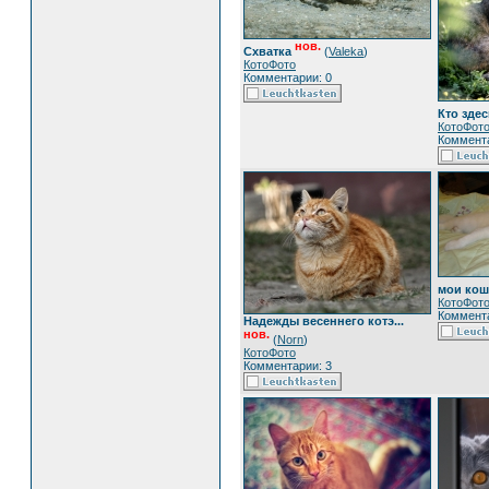
нов.
Схватка
(
Valeka
)
КотоФото
Комментарии: 0
Кто зде
КотоФот
Коммента
мои кош
КотоФот
Коммента
Надежды весеннего котэ...
нов.
(
Norn
)
КотоФото
Комментарии: 3