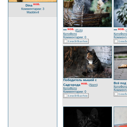
нов.
Dina
Комментарии: 3
Maddevil
нов.
нов.
***
(
Ezh
)
***
(
КотоФото
КотоФот
Комментарии: 0
Коммента
Победитель мышей с
Всё под
нов.
Садгорода
(
Norn
)
КотоФот
КотоФото
Коммента
Комментарии: 0