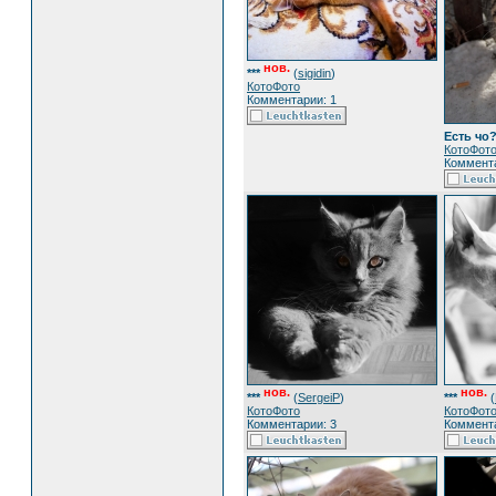
нов.
***
(
sigidin
)
КотоФото
Комментарии: 1
Есть чо
КотоФот
Коммента
нов.
нов.
***
(
SergeiP
)
***
(
КотоФото
КотоФот
Комментарии: 3
Коммента