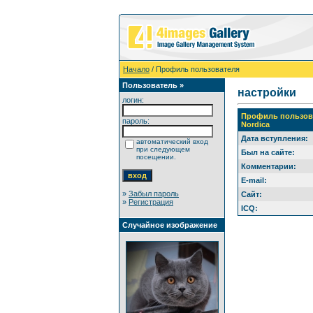
Начало
/ Профиль пользователя
Пользователь »
настройки
логин:
Профиль пользов
пароль:
Nordica
Дата вступления:
автоматический вход
при следующем
Был на сайте:
посещении.
Комментарии:
E-mail:
»
Забыл пароль
Сайт:
»
Регистрация
ICQ:
Случайное изображение