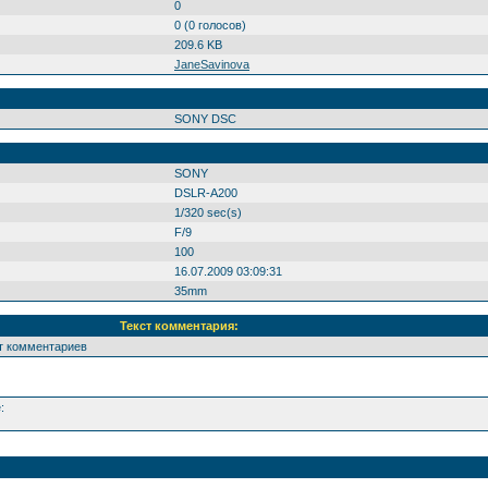
0
0 (0 голосов)
209.6 KB
JaneSavinova
SONY DSC
SONY
DSLR-A200
1/320 sec(s)
F/9
100
16.07.2009 03:09:31
35mm
Текст комментария:
ет комментариев
: