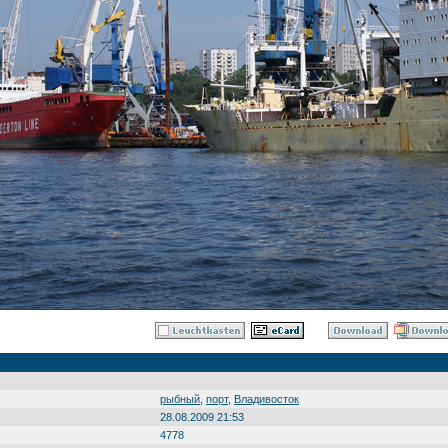
рыбный
,
порт
,
Владивосток
28.08.2009 21:53
4778