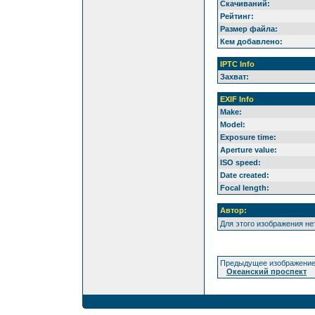
Скачиваний:
Рейтинг:
Размер файла:
Кем добавлено:
IPTC Info
Захват:
EXIF Info
Make:
Model:
Exposure time:
Aperture value:
ISO speed:
Date created:
Focal length:
Автор:
Для этого изображения н
Предыдущее изображение
Океанский проспект