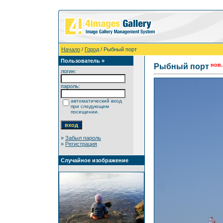
Начало
/
Город
/ Рыбный порт
Пользователь »
нов.
Рыбный порт
логин:
пароль:
автоматический вход
при следующем
посещении.
»
Забыл пароль
»
Регистрация
Случайное изображение