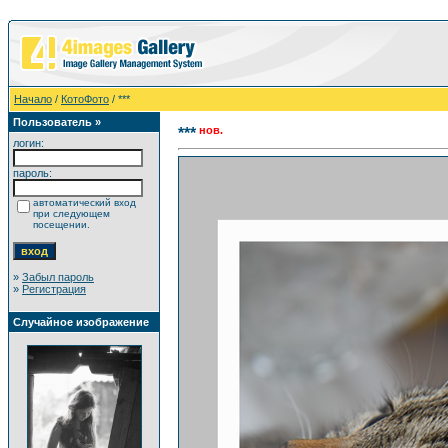
Начало
/
КотоФото
/ ***
Пользователь »
нов.
***
логин:
пароль:
автоматический вход
при следующем
посещении.
»
Забыл пароль
»
Регистрация
Случайное изображение