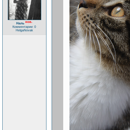
нов.
Наль
Комментарии: 0
HelgaNovak