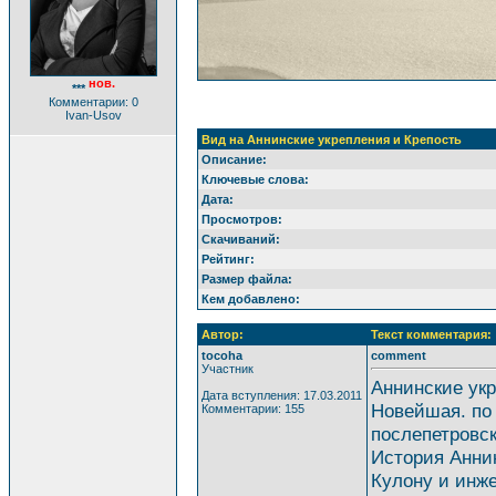
нов.
***
Комментарии: 0
Ivan-Usov
Вид на Аннинские укрепления и Крепость
Описание:
Ключевые слова:
Дата:
Просмотров:
Скачиваний:
Рейтинг:
Размер файла:
Кем добавлено:
Автор:
Текст комментария:
tocoha
comment
Участник
Аннинские укр
Дата вступления: 17.03.2011
Новейшая. по 
Комментарии: 155
послепетровск
История Аннин
Кулону и инже