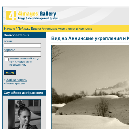
Начало
/
Пейзаж
/ Вид на Аннинские укрепления и Крепость
Пользователь »
Вид на Аннинские укрепления и 
логин:
пароль:
автоматический вход
при следующем
посещении.
»
Забыл пароль
»
Регистрация
Случайное изображение