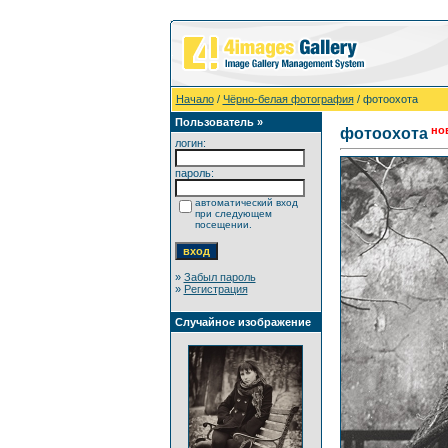
Начало
/
Чёрно-белая фотография
/ фотоохота
Пользователь »
но
фотоохота
логин:
пароль:
автоматический вход
при следующем
посещении.
»
Забыл пароль
»
Регистрация
Случайное изображение