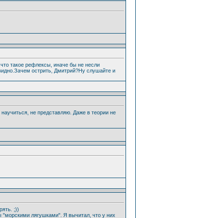
 что такое рефлексы, иначе бы не несли
 видно.Зачем острить, Дмитрий?Ну слушайте и
 научиться, не представляю. Даже в теории не
ять. ;))
ы "морскими лягушками". Я вычитал, что у них