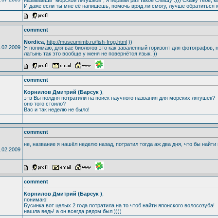
И даже если ты мне её напишешь, помочь вряд ли смогу, лучше обратиться к
comment
Nordica
,
http://museumimb.ru/fish-frog.html
))
.02.2009
Я понимаю, для вас биологов это как заваленный горизонт для фотографов, н
латынь так это вообще у меня не повернётся язык. ))
comment
Корнилов Дмитрий (Барсук )
,
этв Вы полдня потратили на поиск научного названия для морских лягушек?
оно того стоило?
Вас и так неделю не было!
comment
не, название я нашёл неделю назад, потратил тогда аж два дня, что бы найти 
.02.2009
comment
Корнилов Дмитрий (Барсук )
,
понимаю!
Бусинка вот целых 2 года потратила на то чтоб найти японского волосозуба!
нашла ведь! а он всегда рядом был ))))