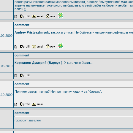
после размножения самки массово вымирают, а после "вылупления" мальков 
апреле на камчатке тоже много выбрасывало этой рыбы на берег и якобы так
плиз? ))
comment
Andrey Pristyazhnyuk
, так яж и учусь. Не бойтесь - мышечные рефлексы мен
.02.2009
comment
Корнилов Дмитрий (Барсук )
, У кого чего болит...
.06.2010
comment
При чем здесь птичка? Не про птичку кадр. + за "бардак".
.10.2009
comment
горизонт завален