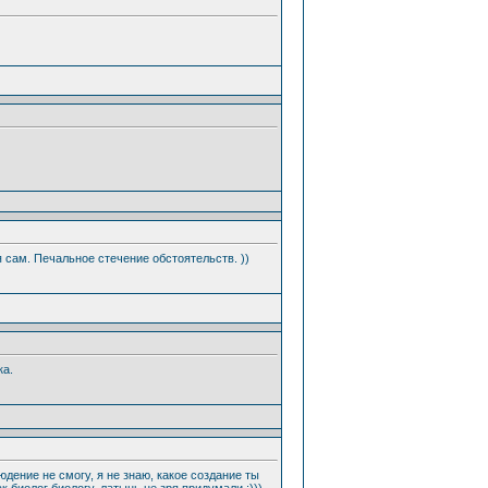
я сам. Печальное стечение обстоятельств. ))
ка.
дение не смогу, я не знаю, какое создание ты
к биолог биологу, латынь не зря придумали :)))