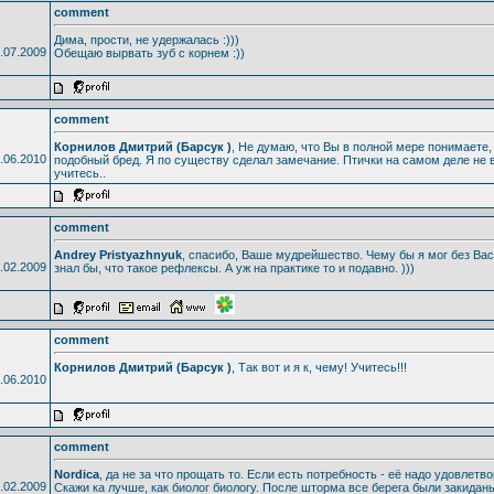
comment
Дима, прости, не удержалась :)))
.07.2009
Обещаю вырвать зуб с корнем :))
comment
Корнилов Дмитрий (Барсук )
, Не думаю, что Вы в полной мере понимаете,
.06.2010
подобный бред. Я по существу сделал замечание. Птички на самом деле не
учитесь..
comment
Andrey Pristyazhnyuk
, спасибо, Ваше мудрейшество. Чему бы я мог без Вас
.02.2009
знал бы, что такое рефлексы. А уж на практике то и подавно. )))
comment
Корнилов Дмитрий (Барсук )
, Так вот и я к, чему! Учитесь!!!
.06.2010
comment
Nordica
, да не за что прощать то. Если есть потребность - её надо удовлетвор
.02.2009
Скажи ка лучше, как биолог биологу. После шторма все берега были закидан