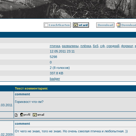
птичка
,
развалины
,
плёнка
,
6х6
,
сф
,
средний
,
формат
,
12.05.2011 23:11
5298
0
2 (8 голосов)
337.8 KB
badger
Текст комментария:
comment
Горихвост что-ли?
.03.2011
comment
От чего не знаю, того не знаю. Но очень смелая птичка и любопытная. ))
.02.2009