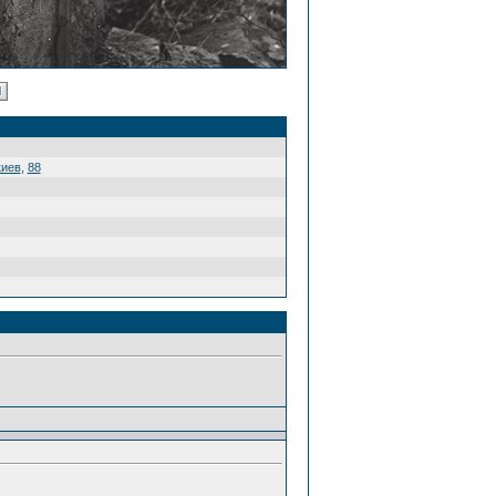
киев
,
88