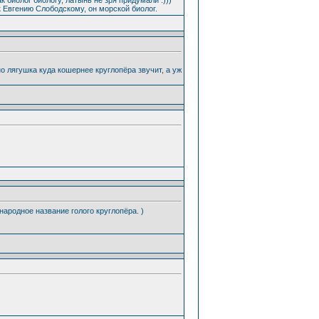
 Евгению Слободскому, он морской биолог.
о лягушка куда кошернее круглопёра звучит, а уж
народное название голого круглопёра. )