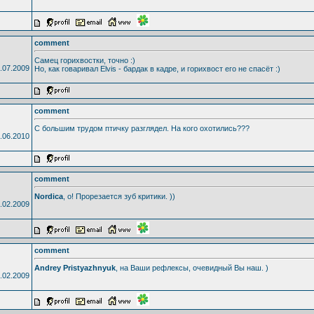
comment
Самец горихвостки, точно :)
.07.2009
Но, как говаривал Elvis - бардак в кадре, и горихвост его не спасёт :)
comment
С большим трудом птичку разглядел. На кого охотились???
.06.2010
comment
Nordica
, о! Прорезается зуб критики. ))
.02.2009
comment
Andrey Pristyazhnyuk
, на Ваши рефлексы, очевидный Вы наш. )
.02.2009