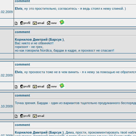
comment
Elvis
, ну это простительно, согласитесь - я ведь стоял к нему спиной. )
.02.2009
comment
Корнилов Дмитрий (Барсук )
,
Вас никто и не обвиняет!
горизонт - не грех,
но как говорила Nordica, бардак в кадре, и прохвост не спасает!
comment
Elvis
, ну прохвоста тоже не в чем винить - я к нему за помощью не обратилс
.02.2009
comment
Точка зрения. Бардак - один из вариантов тщательно продуманного беспоряд
.10.2009
comment
Корнилов Дмитрий (Барсук )
, Дима, прости, прокомментировать твоё наблю
.07.2009
называешь "морской лягушкой", я первый раз такое слышу :))) Скажу тебе, ка