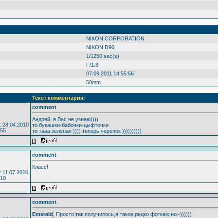
:
NIKON CORPORATION
NIKON D90
1/1250 sec(s)
F/1.8
07.09.2011 14:55:56
50mm
Текст комментария:
comment
Андрей, я Вас не узнаю))))
 28.04.2010
то букашки-бабочки-цыфточки
855
то тааа зелёная )))) теперь черепок ))))))))))
comment
Класс!
 11.07.2010
410
comment
Emerald
, Просто так получилось,я такое редко фоткаю,но:-))))))