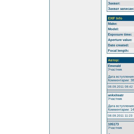
Захват:
Захват записан
EXIF Info
Make:
Model:
Exposure time:
Aperture value:
Date created:
Focal length:
Автор:
Emerald
Участник
Дата вступления:
Комментарии: 3
08.09.2011 08:42
ankxiteatr
Участник
Дата вступления:
Комментарии: 1
08.09.2011 11:23
105173
Участник