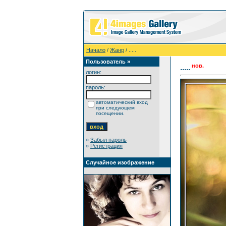
Начало
/
Жанр
/ .....
Пользователь »
нов.
.....
логин:
пароль:
автоматический вход
при следующем
посещении.
»
Забыл пароль
»
Регистрация
Случайное изображение