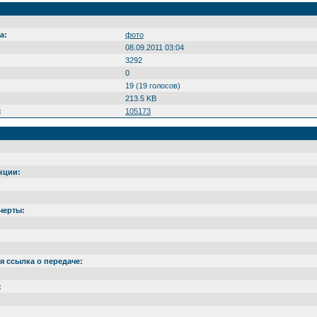
а:
фото
08.09.2011 03:04
3292
0
19 (19 голосов)
213.5 KB
:
105173
кции:
черты:
 ссылка о передаче:
: