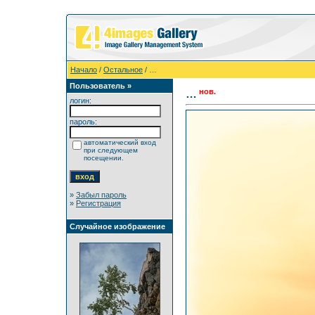
Начало
/
Остальное
/ …
Пользователь »
нов.
…
логин:
пароль:
автоматический вход
при следующем
посещении.
»
Забыл пароль
»
Регистрация
Случайное изображение