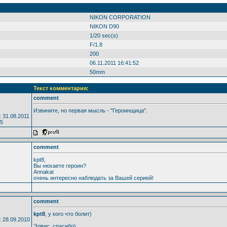
NIKON CORPORATION
NIKON D90
1/20 sec(s)
F/1.8
200
06.11.2011 16:41:52
50mm
Текст комментария:
comment
Извините, но первая мысль - "Героинщица".
 31.08.2011
65
comment
kpt8,
Вы нюхаете героин?
Annakat
очень интересно наблюдать за Вашей серией!
comment
kpt8
, у кого что болит)
 28.09.2010
Элвис, спасибо)