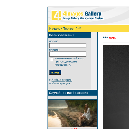
Начало
/
Портрет
/ ***
Пользователь »
нов.
***
логин:
пароль:
автоматический вход
при следующем
посещении.
»
Забыл пароль
»
Регистрация
Случайное изображение