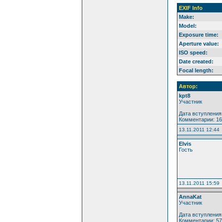
EXIF Info
Make:
Model:
Exposure time:
Aperture value:
ISO speed:
Date created:
Focal length:
Автор:
kpt8
Участник
Дата вступления:
Комментарии: 1
13.11.2011 12:44
Elvis
Гость
13.11.2011 15:59
AnnaKat
Участник
Дата вступления:
Комментарии: 57