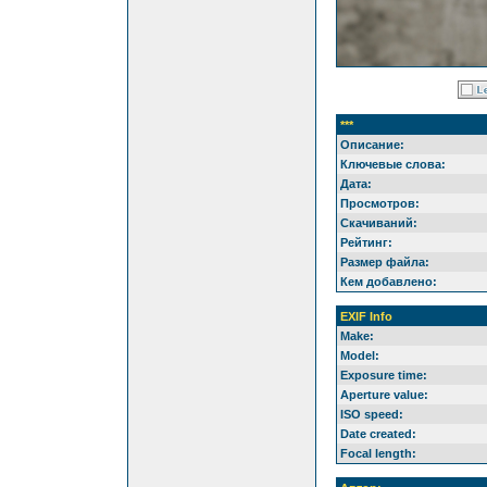
***
Описание:
Ключевые слова:
Дата:
Просмотров:
Скачиваний:
Рейтинг:
Размер файла:
Кем добавлено:
EXIF Info
Make:
Model:
Exposure time:
Aperture value:
ISO speed:
Date created:
Focal length: