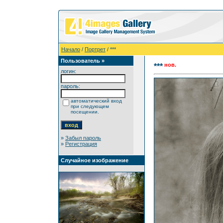
Начало
/
Портрет
/ ***
Пользователь »
нов.
***
логин:
пароль:
автоматический вход
при следующем
посещении.
»
Забыл пароль
»
Регистрация
Случайное изображение