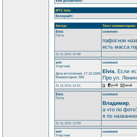
Кем добавлено:
IPTC Info
Копирайт:
Автор:
Текст комментария:
Elvis
comment
Гость
пафосное наз
есть масса го
21.11.2011 12:48
wirt
comment
Участник
Elvis
, Если ес
Дата вступления: 17.10.2009
Про ул. Ленин
Комментарии: 906
21.11.2011 12:51
Elvis
comment
Гость
Владимир
,
а что по фото
я по названию
21.11.2011 12:59
wirt
comment
Участник