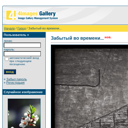
Начало
/
Город
/ Забытый во времени...
Пользователь »
нов.
Забытый во времени...
логин:
пароль:
автоматический вход
при следующем
посещении.
»
Забыл пароль
»
Регистрация
Случайное изображение