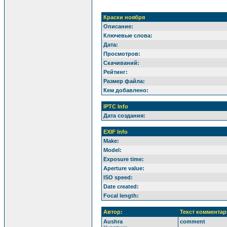
Краски ноября
Описание:
Ключевые слова:
Дата:
Просмотров:
Скачиваний:
Рейтинг:
Размер файла:
Кем добавлено:
IPTC Info
Дата создания:
EXIF Info
Make:
Model:
Exposure time:
Aperture value:
ISO speed:
Date created:
Focal length:
Автор:
Текст комментар
Aushra
comment