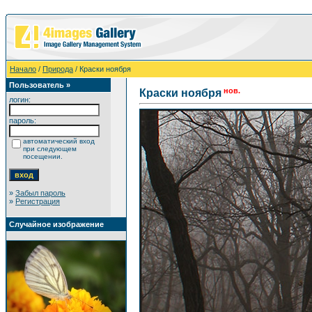
Начало
/
Природа
/ Краски ноября
Пользователь »
нов.
Краски ноября
логин:
пароль:
автоматический вход
при следующем
посещении.
»
Забыл пароль
»
Регистрация
Случайное изображение