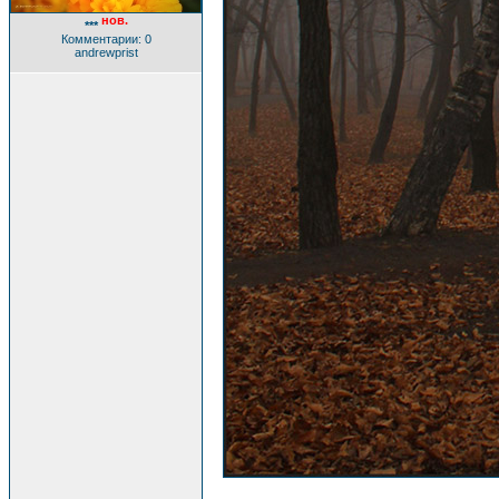
нов.
***
Комментарии: 0
andrewprist