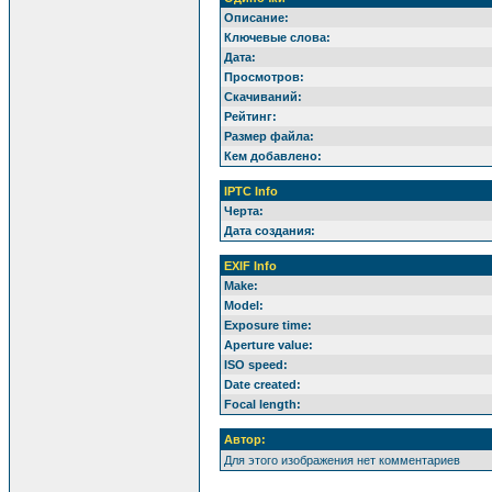
Описание:
Ключевые слова:
Дата:
Просмотров:
Скачиваний:
Рейтинг:
Размер файла:
Кем добавлено:
IPTC Info
Черта:
Дата создания:
EXIF Info
Make:
Model:
Exposure time:
Aperture value:
ISO speed:
Date created:
Focal length:
Автор:
Для этого изображения нет комментариев