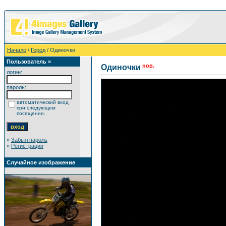
Начало
/
Город
/ Одиночки
Пользователь »
нов.
Одиночки
логин:
пароль:
автоматический вход
при следующем
посещении.
»
Забыл пароль
»
Регистрация
Случайное изображение