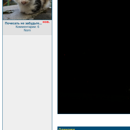
нов.
Почесать не забудьте...
Комментарии: 6
Norn
Одиночки