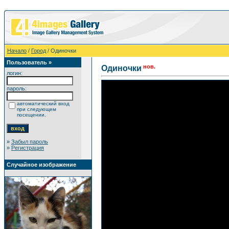
Начало
/
Город
/ Одиночки
Пользователь »
нов.
Одиночки
логин:
пароль:
автоматический вход
при следующем
посещении.
»
Забыл пароль
»
Регистрация
Случайное изображение