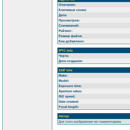
Описание:
Ключевые слова:
Дата:
Просмотров:
Скачиваний:
Рейтинг:
Размер файла:
Кем добавлено:
IPTC Info
Черта:
Дата создания:
EXIF Info
Make:
Model:
Exposure time:
Aperture value:
ISO speed:
Date created:
Focal length:
Автор:
Для этого изображения нет комментариев