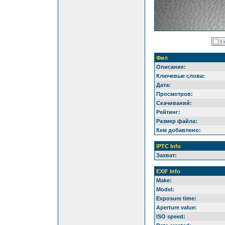
Фил
Описание:
Ключевые слова:
Дата:
Просмотров:
Скачиваний:
Рейтинг:
Размер файла:
Кем добавлено:
IPTC Info
Захват:
EXIF Info
Make:
Model:
Exposure time:
Aperture value:
ISO speed: