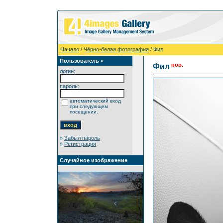
Начало
/
Чёрно-белая фотография
/ Фил
Пользователь »
нов.
Фил
логин:
пароль:
автоматический вход
при следующем
посещении.
»
Забыл пароль
»
Регистрация
Случайное изображение